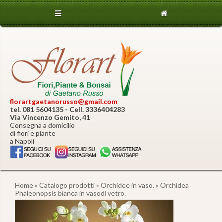
florartgaetanorusso@gmail.com
tel. 081 5604135 - Cell. 3336404283
Via Vincenzo Gemito, 41
Consegna a domicilio
di fiori e piante
a Napoli
Home
»
Catalogo prodotti
»
Orchidee in vaso.
» Orchidea
Phaleonopsis bianca in vasodi vetro.