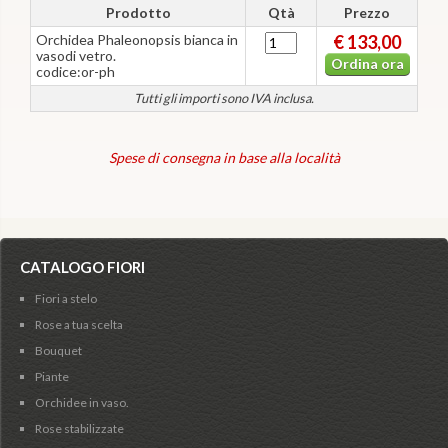
Prodotto
Qtà
Prezzo
Orchidea Phaleonopsis bianca in
€ 133,00
vasodi vetro.
Ordina ora
codice:or-ph
Tutti gli importi sono IVA inclusa.
Spese di consegna in base alla località
CATALOGO FIORI
Fiori a stelo
Rose a tua scelta
Bouquet
Piante
Orchidee in vaso.
Rose stabilizzate