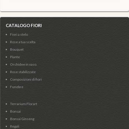
CATALOGO FIORI
Fiori a stelo
Rose a tua scelta
Bouquet
Piante
Orchidee in vaso.
Rose stabilizzate
Composizioni di fiori
Funebre
Terrarium Florart
Bonsai
Bonsai Ginseng
Regali