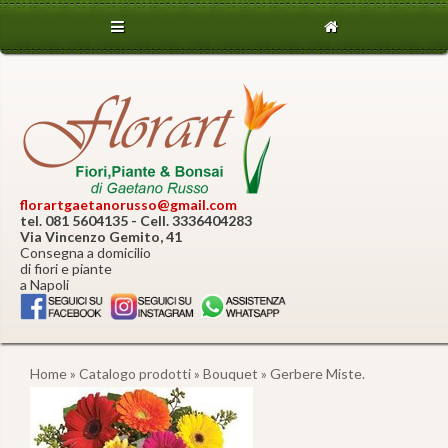
florartgaetanorusso@gmail.com
tel. 081 5604135 - Cell. 3336404283
Via Vincenzo Gemito, 41
Consegna a domicilio
di fiori e piante
a Napoli
Home
»
Catalogo prodotti
»
Bouquet
» Gerbere Miste.