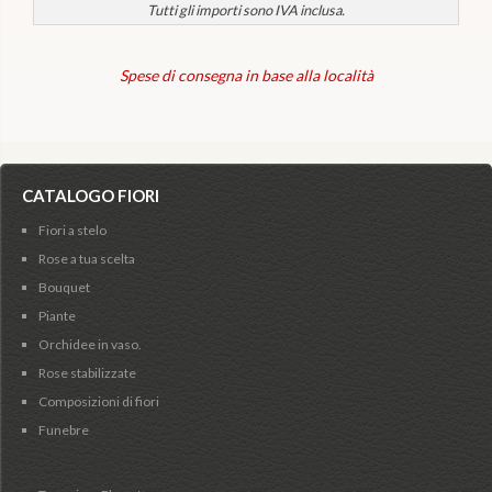
Tutti gli importi sono IVA inclusa.
Spese di consegna in base alla località
CATALOGO FIORI
Fiori a stelo
Rose a tua scelta
Bouquet
Piante
Orchidee in vaso.
Rose stabilizzate
Composizioni di fiori
Funebre