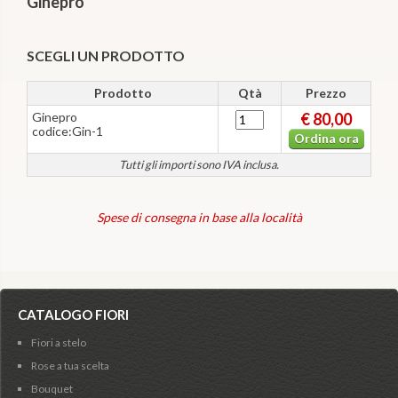
Ginepro
SCEGLI UN PRODOTTO
Prodotto
Qtà
Prezzo
Ginepro
€ 80,00
codice:Gin-1
Ordina ora
Tutti gli importi sono IVA inclusa.
Spese di consegna in base alla località
CATALOGO FIORI
Fiori a stelo
Rose a tua scelta
Bouquet