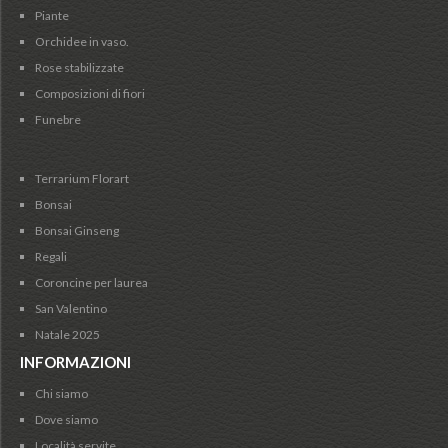
Piante
Orchidee in vaso.
Rose stabilizzate
Composizioni di fiori
Funebre
Terrarium Florart
Bonsai
Bonsai Ginseng
Regali
Coroncine per laurea
San Valentino
Natale 2025
INFORMAZIONI
Chi siamo
Dove siamo
Località servite