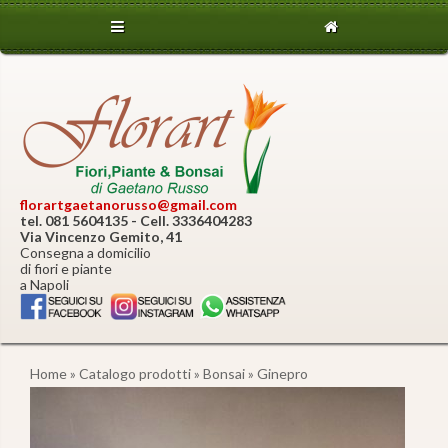
florartgaetanorusso@gmail.com
tel. 081 5604135 - Cell. 3336404283
Via Vincenzo Gemito, 41
Consegna a domicilio
di fiori e piante
a Napoli
Home
»
Catalogo prodotti
»
Bonsai
» Ginepro