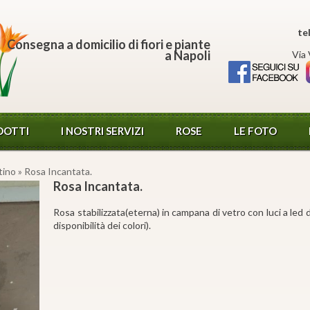
te
Consegna a domicilio di fiori e piante
a Napoli
Via 
DOTTI
I NOSTRI SERVIZI
ROSE
LE FOTO
tino
» Rosa Incantata.
Rosa Incantata.
Rosa stabilizzata(eterna) in campana di vetro con luci a led di 
disponibilità dei colori).