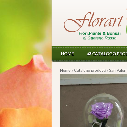
HOME
CATALOGO PRO
Home
»
Catalogo prodotti
»
San Valen