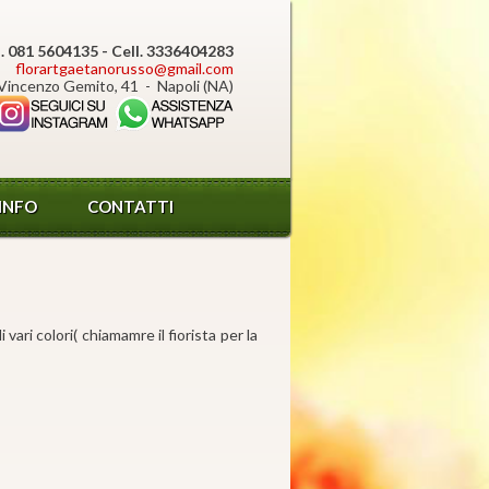
l. 081 5604135 - Cell. 3336404283
florartgaetanorusso@gmail.com
Vincenzo Gemito, 41 - Napoli (NA)
INFO
CONTATTI
vari colori( chiamamre il fiorista per la